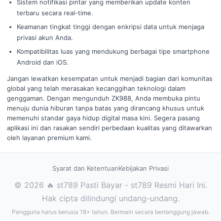
Sistem notifikasi pintar yang memberikan update konten
terbaru secara real-time.
Keamanan tingkat tinggi dengan enkripsi data untuk menjaga
privasi akun Anda.
Kompatibilitas luas yang mendukung berbagai tipe smartphone
Android dan iOS.
Jangan lewatkan kesempatan untuk menjadi bagian dari komunitas
global yang telah merasakan kecanggihan teknologi dalam
genggaman. Dengan mengunduh ZK988, Anda membuka pintu
menuju dunia hiburan tanpa batas yang dirancang khusus untuk
memenuhi standar gaya hidup digital masa kini. Segera pasang
aplikasi ini dan rasakan sendiri perbedaan kualitas yang ditawarkan
oleh layanan premium kami.
Syarat dan Ketentuan
Kebijakan Privasi
© 2026 🔥 st789 Pasti Bayar - st789 Resmi Hari Ini.
Hak cipta dilindungi undang-undang.
Pengguna harus berusia 18+ tahun. Bermain secara bertanggung jawab.