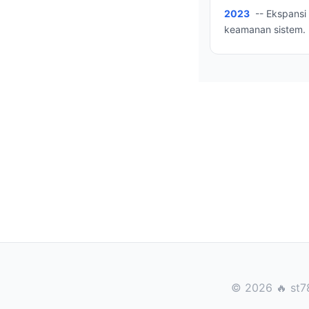
2023
-- Ekspansi
keamanan sistem.
© 2026 🔥 st78