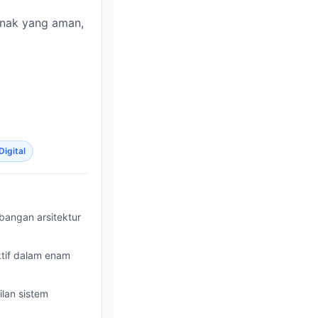
nak yang aman,
.
Digital
bangan arsitektur
ktif dalam enam
ilan sistem