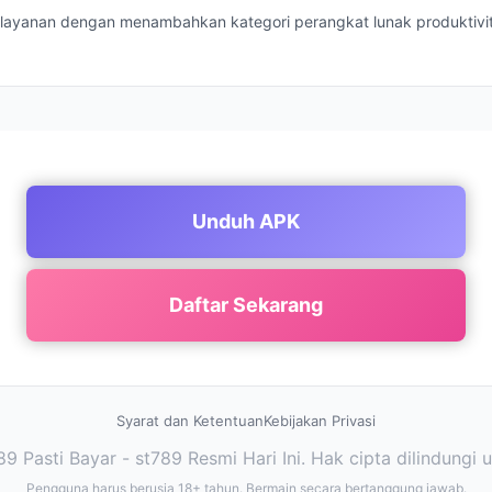
 layanan dengan menambahkan kategori perangkat lunak produktivit
Unduh APK
Daftar Sekarang
Syarat dan Ketentuan
Kebijakan Privasi
9 Pasti Bayar - st789 Resmi Hari Ini. Hak cipta dilindungi
Pengguna harus berusia 18+ tahun. Bermain secara bertanggung jawab.