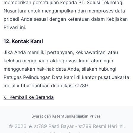
memberikan persetujuan kepada PT. Solusi Teknologi
Nusantara untuk mengumpulkan dan memproses data
pribadi Anda sesuai dengan ketentuan dalam Kebijakan
Privasi ini.
12. Kontak Kami
Jika Anda memiliki pertanyaan, kekhawatiran, atau
keluhan mengenai praktik privasi kami atau ingin
menggunakan hak-hak data Anda, silakan hubungi
Petugas Pelindungan Data kami di kantor pusat Jakarta
melalui fitur bantuan di aplikasi st789.
← Kembali ke Beranda
Syarat dan Ketentuan
Kebijakan Privasi
© 2026 🔥 st789 Pasti Bayar - st789 Resmi Hari Ini.