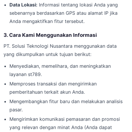
Data Lokasi:
Informasi tentang lokasi Anda yang
sebenarnya berdasarkan GPS atau alamat IP jika
Anda mengaktifkan fitur tersebut.
3. Cara Kami Menggunakan Informasi
PT. Solusi Teknologi Nusantara menggunakan data
yang dikumpulkan untuk tujuan berikut:
Menyediakan, memelihara, dan meningkatkan
layanan st789.
Memproses transaksi dan mengirimkan
pemberitahuan terkait akun Anda.
Mengembangkan fitur baru dan melakukan analisis
pasar.
Mengirimkan komunikasi pemasaran dan promosi
yang relevan dengan minat Anda (Anda dapat