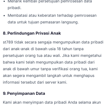
Menarik kembali persetujuan pemrosesan data
pribadi.
Membatasi atau keberatan terhadap pemrosesan
data untuk tujuan pemasaran langsung.
8. Perlindungan Privasi Anak
st789 tidak secara sengaja mengumpulkan data pribadi
dari anak-anak di bawah usia 18 tahun tanpa
persetujuan orang tua atau wali. Jika kami mengetahui
bahwa kami telah mengumpulkan data pribadi dari
anak di bawah umur tanpa verifikasi orang tua, kami
akan segera mengambil langkah untuk menghapus
informasi tersebut dari server kami.
9. Penyimpanan Data
Kami akan menyimpan data pribadi Anda selama akun