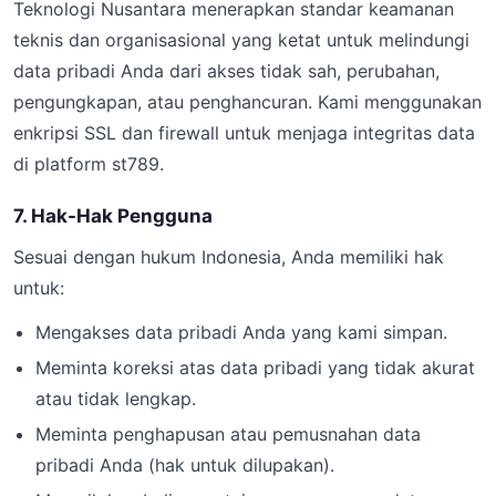
Teknologi Nusantara menerapkan standar keamanan
teknis dan organisasional yang ketat untuk melindungi
data pribadi Anda dari akses tidak sah, perubahan,
pengungkapan, atau penghancuran. Kami menggunakan
enkripsi SSL dan firewall untuk menjaga integritas data
di platform st789.
7. Hak-Hak Pengguna
Sesuai dengan hukum Indonesia, Anda memiliki hak
untuk:
Mengakses data pribadi Anda yang kami simpan.
Meminta koreksi atas data pribadi yang tidak akurat
atau tidak lengkap.
Meminta penghapusan atau pemusnahan data
pribadi Anda (hak untuk dilupakan).