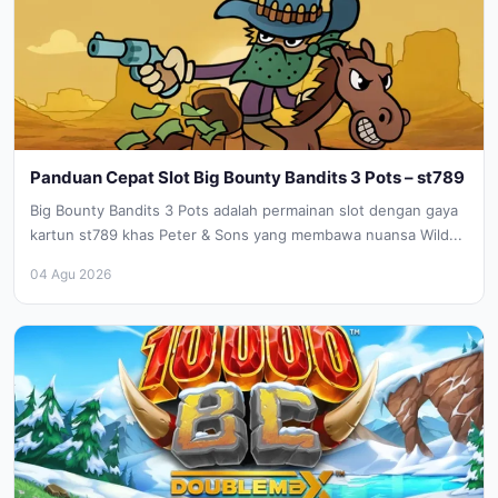
Panduan Cepat Slot Big Bounty Bandits 3 Pots – st789
Big Bounty Bandits 3 Pots adalah permainan slot dengan gaya
kartun st789 khas Peter & Sons yang membawa nuansa Wild...
04 Agu 2026