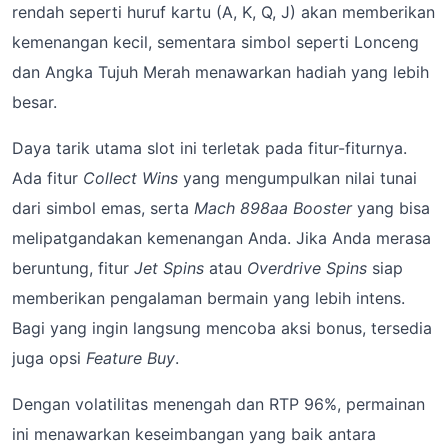
rendah seperti huruf kartu (A, K, Q, J) akan memberikan
kemenangan kecil, sementara simbol seperti Lonceng
dan Angka Tujuh Merah menawarkan hadiah yang lebih
besar.
Daya tarik utama slot ini terletak pada fitur-fiturnya.
Ada fitur
Collect Wins
yang mengumpulkan nilai tunai
dari simbol emas, serta
Mach 898aa Booster
yang bisa
melipatgandakan kemenangan Anda. Jika Anda merasa
beruntung, fitur
Jet Spins
atau
Overdrive Spins
siap
memberikan pengalaman bermain yang lebih intens.
Bagi yang ingin langsung mencoba aksi bonus, tersedia
juga opsi
Feature Buy
.
Dengan volatilitas menengah dan RTP 96%, permainan
ini menawarkan keseimbangan yang baik antara