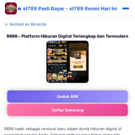
🔥 st789 Pasti Bayar - st789 Resmi Hari Ini
← Kembali ke Beranda
R6R6 – Platform Hiburan Digital Terlengkap dan Termodern
Unduh APK
Daftar Sekarang
R6R6 hadir sebagai revolusi baru dalam dunia hiburan digital di
perangkat seluler Anda. Sebagai aplikasi gaya hidup masa kini,