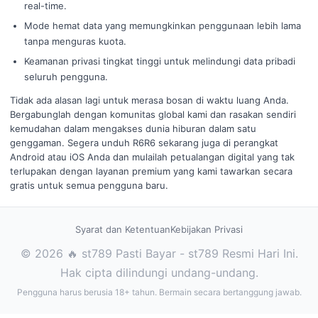
real-time.
Mode hemat data yang memungkinkan penggunaan lebih lama
tanpa menguras kuota.
Keamanan privasi tingkat tinggi untuk melindungi data pribadi
seluruh pengguna.
Tidak ada alasan lagi untuk merasa bosan di waktu luang Anda.
Bergabunglah dengan komunitas global kami dan rasakan sendiri
kemudahan dalam mengakses dunia hiburan dalam satu
genggaman. Segera unduh R6R6 sekarang juga di perangkat
Android atau iOS Anda dan mulailah petualangan digital yang tak
terlupakan dengan layanan premium yang kami tawarkan secara
gratis untuk semua pengguna baru.
Syarat dan Ketentuan
Kebijakan Privasi
© 2026 🔥 st789 Pasti Bayar - st789 Resmi Hari Ini.
Hak cipta dilindungi undang-undang.
Pengguna harus berusia 18+ tahun. Bermain secara bertanggung jawab.