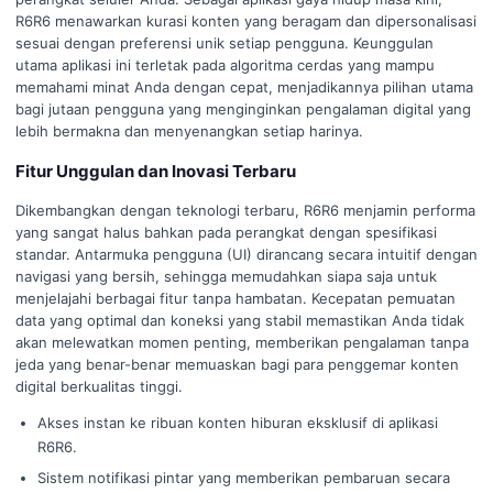
R6R6 menawarkan kurasi konten yang beragam dan dipersonalisasi
sesuai dengan preferensi unik setiap pengguna. Keunggulan
utama aplikasi ini terletak pada algoritma cerdas yang mampu
memahami minat Anda dengan cepat, menjadikannya pilihan utama
bagi jutaan pengguna yang menginginkan pengalaman digital yang
lebih bermakna dan menyenangkan setiap harinya.
Fitur Unggulan dan Inovasi Terbaru
Dikembangkan dengan teknologi terbaru, R6R6 menjamin performa
yang sangat halus bahkan pada perangkat dengan spesifikasi
standar. Antarmuka pengguna (UI) dirancang secara intuitif dengan
navigasi yang bersih, sehingga memudahkan siapa saja untuk
menjelajahi berbagai fitur tanpa hambatan. Kecepatan pemuatan
data yang optimal dan koneksi yang stabil memastikan Anda tidak
akan melewatkan momen penting, memberikan pengalaman tanpa
jeda yang benar-benar memuaskan bagi para penggemar konten
digital berkualitas tinggi.
Akses instan ke ribuan konten hiburan eksklusif di aplikasi
R6R6.
Sistem notifikasi pintar yang memberikan pembaruan secara